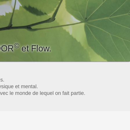
©
OOR
et Flow.
s.
ysique et mental.
c le monde de lequel on fait partie.